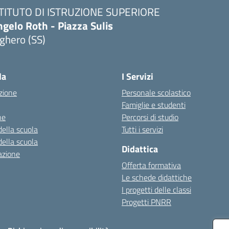
STITUTO DI ISTRUZIONE SUPERIORE
gelo Roth - Piazza Sulis
ghero (SS)
Visita la pagina iniziale della scuola
la
I Servizi
zione
Personale scolastico
Famiglie e studenti
ne
Percorsi di studio
della scuola
Tutti i servizi
della scuola
Didattica
azione
Offerta formativa
Le schede didattiche
I progetti delle classi
Progetti PNRR