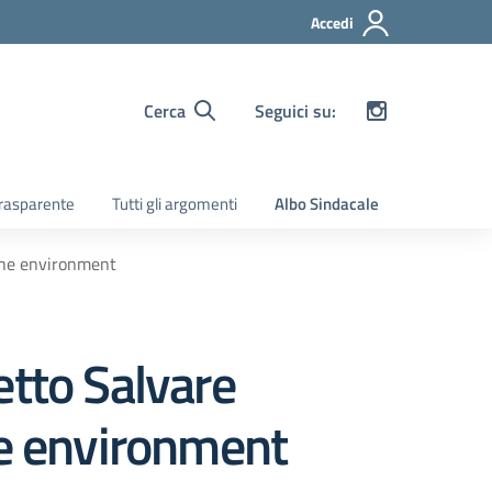
Accedi
Cerca
Seguici su:
rasparente
Tutti gli argomenti
Albo Sindacale
 the environment
etto Salvare
he environment