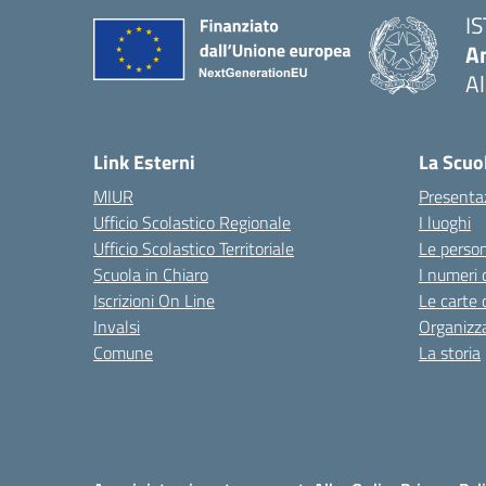
I
An
Al
— 
Link Esterni
La Scuo
MIUR
Presenta
Ufficio Scolastico Regionale
I luoghi
Ufficio Scolastico Territoriale
Le perso
Scuola in Chiaro
I numeri 
Iscrizioni On Line
Le carte 
Invalsi
Organizz
Comune
La storia