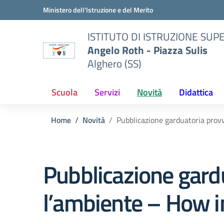
Vai ai contenuti
Vai al menu di navigazione
Vai al footer
Ministero dell'Istruzione e del Merito
ISTITUTO DI ISTRUZIONE SUP
Angelo Roth - Piazza Sulis
Alghero (SS)
Scuola
Servizi
Novità
Didattica
Home
Novità
Pubblicazione garduatoria provv
Pubblicazione gardu
l’ambiente – How i