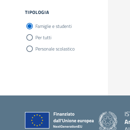
Filtri
TIPOLOGIA
Famiglie e studenti
Per tutti
Personale scolastico
I
An
Al