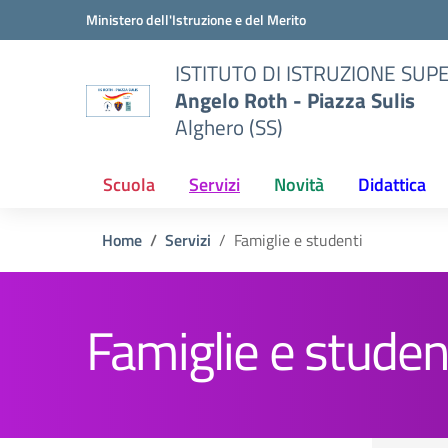
Vai ai contenuti
Vai al menu di navigazione
Vai al footer
Ministero dell'Istruzione e del Merito
ISTITUTO DI ISTRUZIONE SUP
Angelo Roth - Piazza Sulis
Alghero (SS)
Scuola
Servizi
Novità
Didattica
Home
Servizi
Famiglie e studenti
Famiglie e studen