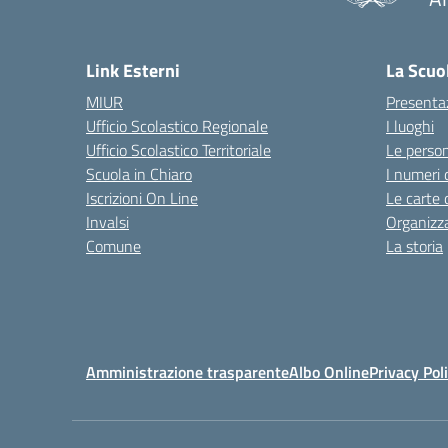
— 
Link Esterni
La Scuo
MIUR
Presenta
Ufficio Scolastico Regionale
I luoghi
Ufficio Scolastico Territoriale
Le perso
Scuola in Chiaro
I numeri 
Iscrizioni On Line
Le carte 
Invalsi
Organizz
Comune
La storia
Amministrazione trasparente
Albo Online
Privacy Pol