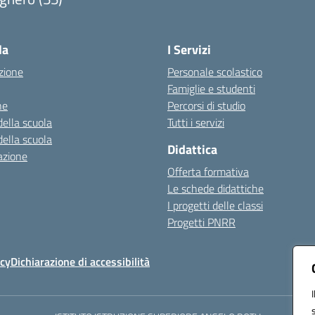
Visita la pagina iniziale della scuola
la
I Servizi
zione
Personale scolastico
Famiglie e studenti
ne
Percorsi di studio
della scuola
Tutti i servizi
della scuola
Didattica
azione
Offerta formativa
Le schede didattiche
I progetti delle classi
Progetti PNRR
icy
Dichiarazione di accessibilità