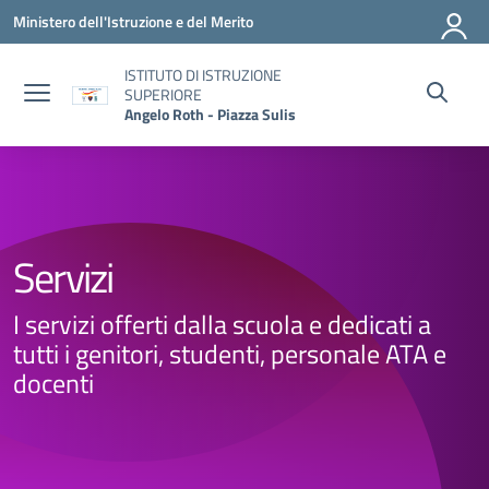
Vai ai contenuti
Vai al menu di navigazione
Vai al footer
Ministero dell'Istruzione e del Merito
ISTITUTO DI ISTRUZIONE
SUPERIORE
Angelo Roth - Piazza Sulis
Servizi
I servizi offerti dalla scuola e dedicati a
tutti i genitori, studenti, personale ATA e
docenti