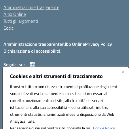
Amministrazione trasparente
Albo Online
Tutti gli argomenti
Codici
Amministrazione trasparente
Albo Online
Privacy Policy
Dichiarazione di accessibilità
Seguici su:
Cookies e altri strumenti di tracciamento
ISTITUTO ISTRUZIONE SUPERIORE ANGELO ROTH
Il nostro Istituto non utilizza strumenti di profilazione degli utenti -
VIA DIEZ 07041 ALGHERO (SS)
sono utilizzati esclusivamente cookies tecnici necessari al
Codice fiscale: 80004310902 Codice meccanografico: SSIS019006
corretto funzionamento del sito, alla fruibilità dei servizi
Telefono: 079951627
istituzionali e alla sua accessibilità – sono utilizzati, inoltre,
Mail: SSIS019006@istruzione.it PEC: SSIS019006@pec.istruzione.it
strumenti statistici anonimizzati messi a disposizione da Web
Analytics Italia.
Hosting & Powered by 3D Solution S.r.l.
Per saperne di più sul nostro sito, consulta la ns.
Cookie Policy.