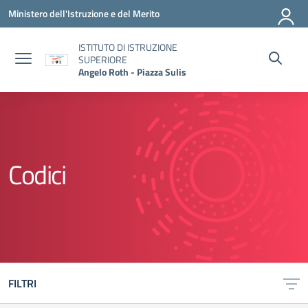
Vai ai contenuti
Vai al menu di navigazione
Vai al footer
Ministero dell'Istruzione e del Merito
ISTITUTO DI ISTRUZIONE
SUPERIORE
Angelo Roth - Piazza Sulis
Codici
FILTRI