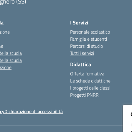
ghero (SS)
Visita la pagina iniziale della scuola
la
I Servizi
zione
Personale scolastico
Famiglie e studenti
ne
Percorsi di studio
della scuola
Tutti i servizi
della scuola
Didattica
azione
Offerta formativa
Le schede didattiche
I progetti delle classi
Progetti PNRR
icy
Dichiarazione di accessibilità