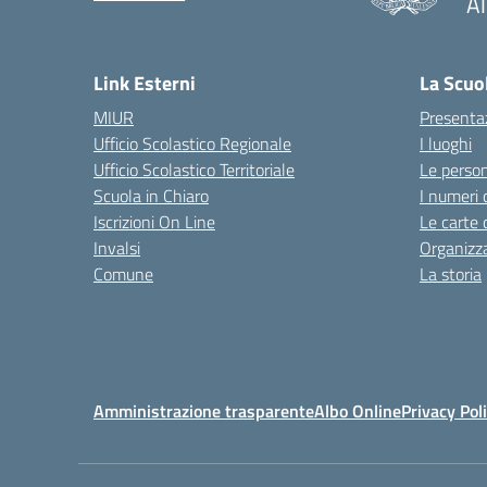
Al
— 
Link Esterni
La Scuo
MIUR
Presenta
Ufficio Scolastico Regionale
I luoghi
Ufficio Scolastico Territoriale
Le perso
Scuola in Chiaro
I numeri 
Iscrizioni On Line
Le carte 
Invalsi
Organizz
Comune
La storia
Amministrazione trasparente
Albo Online
Privacy Pol