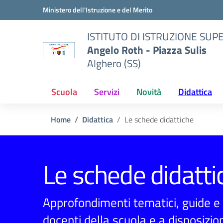
Vai ai contenuti
Vai al menu di navigazione
Vai al footer
Ministero dell'Istruzione e del Merito
ISTITUTO DI ISTRUZIONE SUP
Angelo Roth - Piazza Sulis
Alghero (SS)
Scuola
Servizi
Novità
Didattica
Home
Didattica
Le schede didattiche
Le schede didatti
Approfondimenti tematici, guide e e
docenti della scuola e a disposizion