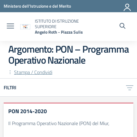
Vai ai contenuti
Vai al menu di navigazione
Vai al footer
Ministero dell'Istruzione e del Merito
ISTITUTO DI ISTRUZIONE
SUPERIORE
Angelo Roth - Piazza Sulis
Argomento: PON – Programma
Operativo Nazionale
Stampa / Condividi
FILTRI
PON 2014-2020
Il Programma Operativo Nazionale (PON) del Miur,