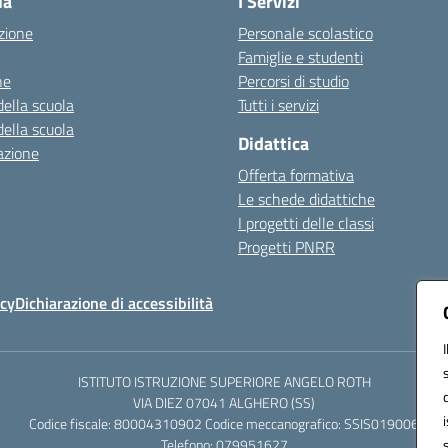
la
I Servizi
zione
Personale scolastico
Famiglie e studenti
ne
Percorsi di studio
della scuola
Tutti i servizi
della scuola
Didattica
azione
Offerta formativa
Le schede didattiche
I progetti delle classi
Progetti PNRR
icy
Dichiarazione di accessibilità
ISTITUTO ISTRUZIONE SUPERIORE ANGELO ROTH
VIA DIEZ 07041 ALGHERO (SS)
Codice fiscale: 80004310902 Codice meccanografico: SSIS019006
Telefono: 079951627