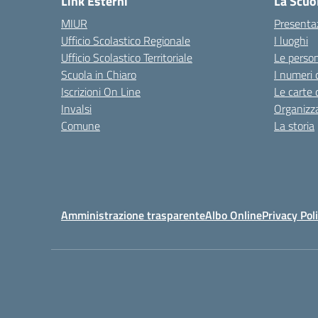
Link Esterni
La Scuo
MIUR
Presenta
Ufficio Scolastico Regionale
I luoghi
Ufficio Scolastico Territoriale
Le perso
Scuola in Chiaro
I numeri 
Iscrizioni On Line
Le carte 
Invalsi
Organizz
Comune
La storia
Amministrazione trasparente
Albo Online
Privacy Pol