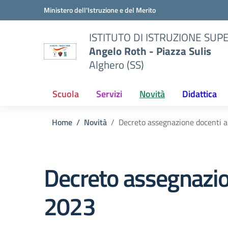
Vai ai contenuti
Vai al menu di navigazione
Vai al footer
Ministero dell'Istruzione e del Merito
ISTITUTO DI ISTRUZIONE SUP
Angelo Roth - Piazza Sulis
Alghero (SS)
Scuola
Servizi
Novità
Didattica
Home
Novità
Decreto assegnazione docenti al
Decreto assegnazion
2023