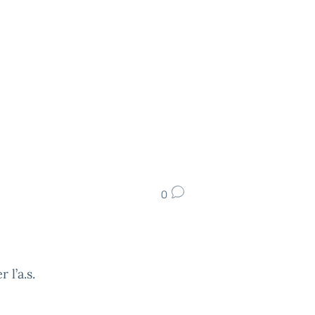
0
 l’a.s.