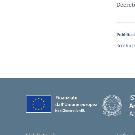
Decreto
Pubblicat
Eccetto d
I
An
Al
— 