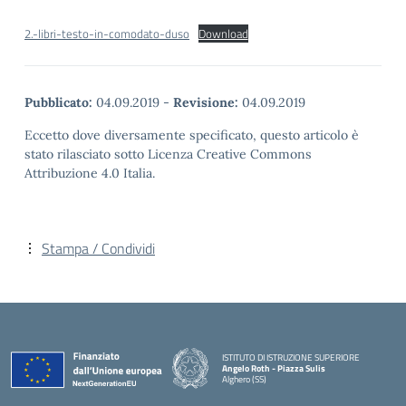
2.-libri-testo-in-comodato-duso
Download
Pubblicato:
04.09.2019
-
Revisione:
04.09.2019
Eccetto dove diversamente specificato, questo articolo è
stato rilasciato sotto Licenza Creative Commons
Attribuzione 4.0 Italia.
Stampa / Condividi
ISTITUTO DI ISTRUZIONE SUPERIORE
Angelo Roth - Piazza Sulis
Alghero (SS)
— Visita la pagina iniziale della scuola