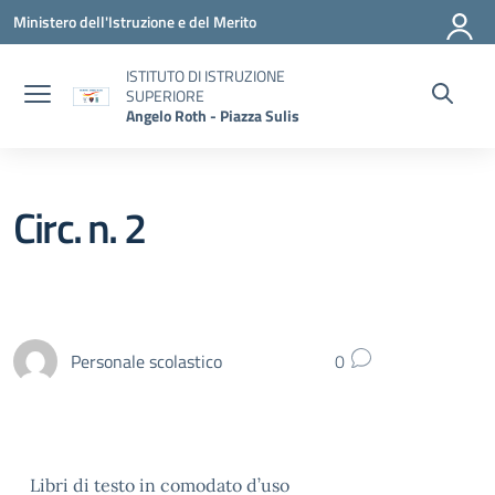
Vai ai contenuti
Vai al menu di navigazione
Vai al footer
Ministero dell'Istruzione e del Merito
ISTITUTO DI ISTRUZIONE
SUPERIORE
Angelo Roth - Piazza Sulis
Circ. n. 2
Personale scolastico
0
Libri di testo in comodato d’uso