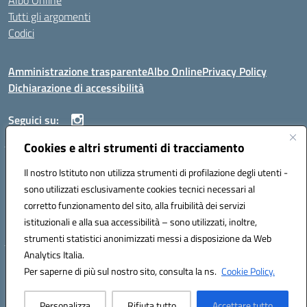
Albo Online
Tutti gli argomenti
Codici
Amministrazione trasparente
Albo Online
Privacy Policy
Dichiarazione di accessibilità
Seguici su:
Cookies e altri strumenti di tracciamento
ISTITUTO ISTRUZIONE SUPERIORE ANGELO ROTH
Il nostro Istituto non utilizza strumenti di profilazione degli utenti -
VIA DIEZ 07041 ALGHERO (SS)
sono utilizzati esclusivamente cookies tecnici necessari al
Codice fiscale: 80004310902 Codice meccanografico: SSIS019006
corretto funzionamento del sito, alla fruibilità dei servizi
Telefono: 079951627
istituzionali e alla sua accessibilità – sono utilizzati, inoltre,
Mail: SSIS019006@istruzione.it PEC: SSIS019006@pec.istruzione.it
strumenti statistici anonimizzati messi a disposizione da Web
Analytics Italia.
Hosting & Powered by 3D Solution S.r.l.
Per saperne di più sul nostro sito, consulta la ns.
Cookie Policy.
Concept & Design by Designers Italia
Personalizza
Rifiuta tutto
Accettare tutto