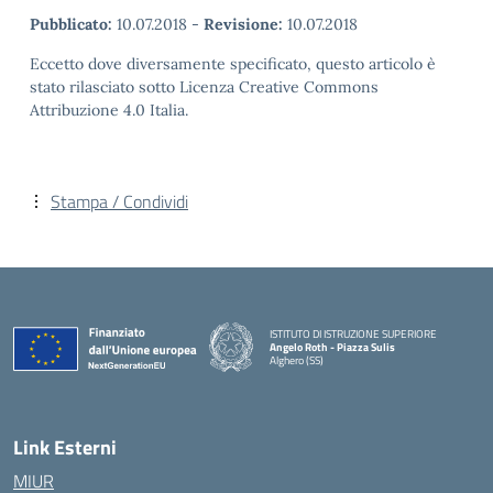
Pubblicato:
10.07.2018
-
Revisione:
10.07.2018
Eccetto dove diversamente specificato, questo articolo è
stato rilasciato sotto Licenza Creative Commons
Attribuzione 4.0 Italia.
Stampa / Condividi
ISTITUTO DI ISTRUZIONE SUPERIORE
Angelo Roth - Piazza Sulis
Alghero (SS)
— Visita la pagina iniziale della scuola
Link Esterni
MIUR