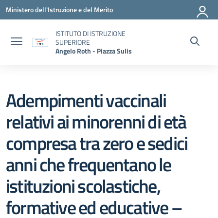
Vai ai contenuti
Vai al menu di navigazione
Vai al footer
Ministero dell'Istruzione e del Merito
ISTITUTO DI ISTRUZIONE
SUPERIORE
Angelo Roth - Piazza Sulis
Adempimenti vaccinali
relativi ai minorenni di età
compresa tra zero e sedici
anni che frequentano le
istituzioni scolastiche,
formative ed educative –