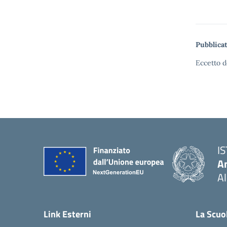
Pubblicat
Eccetto d
I
An
Al
— 
Link Esterni
La Scuo