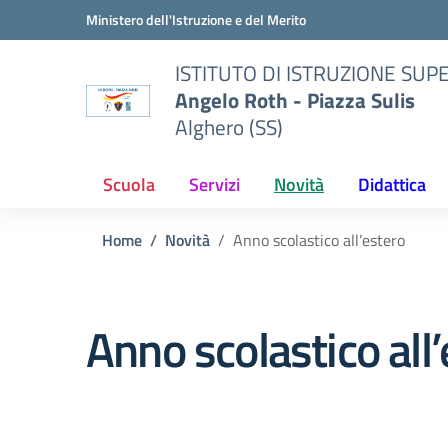
Vai ai contenuti
Vai al menu di navigazione
Vai al footer
Ministero dell'Istruzione e del Merito
ISTITUTO DI ISTRUZIONE SUP
Angelo Roth - Piazza Sulis
Alghero (SS)
Scuola
Servizi
Novità
Didattica
Home
Novità
Anno scolastico all’estero
Anno scolastico all