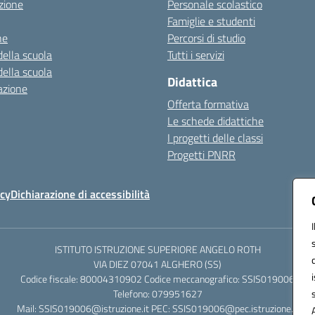
zione
Personale scolastico
Famiglie e studenti
ne
Percorsi di studio
della scuola
Tutti i servizi
della scuola
Didattica
azione
Offerta formativa
Le schede didattiche
I progetti delle classi
Progetti PNRR
icy
Dichiarazione di accessibilità
ISTITUTO ISTRUZIONE SUPERIORE ANGELO ROTH
VIA DIEZ 07041 ALGHERO (SS)
Codice fiscale: 80004310902 Codice meccanografico: SSIS019006
Telefono: 079951627
Mail: SSIS019006@istruzione.it PEC: SSIS019006@pec.istruzione.it