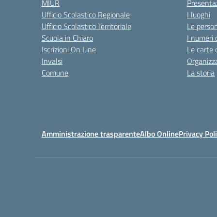
MIUR
Presenta
Ufficio Scolastico Regionale
I luoghi
Ufficio Scolastico Territoriale
Le perso
Scuola in Chiaro
I numeri 
Iscrizioni On Line
Le carte 
Invalsi
Organizz
Comune
La storia
Amministrazione trasparente
Albo Online
Privacy Pol