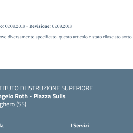
o:
07.09.2018
-
Revisione:
07.09.2018
ove diversamente specificato, questo articolo è stato rilasciato sott
STITUTO DI ISTRUZIONE SUPERIORE
gelo Roth - Piazza Sulis
ghero (SS)
Visita la pagina iniziale della scuola
la
I Servizi