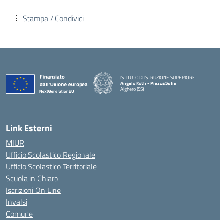
Stampa / Condividi
ISTITUTO DI ISTRUZIONE SUPERIORE
Angelo Roth - Piazza Sulis
Alghero (SS)
— Visita la pagina iniziale della scuola
Link Esterni
MIUR
Ufficio Scolastico Regionale
Ufficio Scolastico Territoriale
Scuola in Chiaro
Iscrizioni On Line
Invalsi
Comune