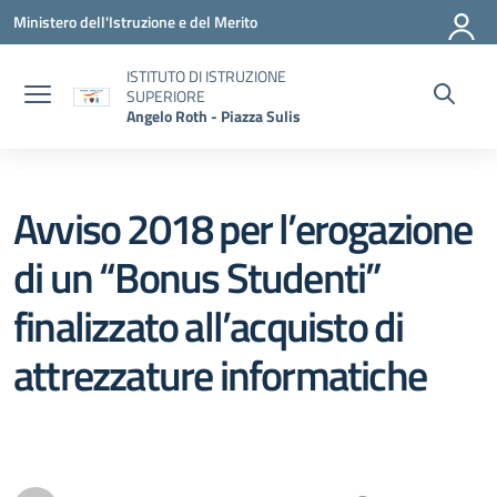
Vai ai contenuti
Vai al menu di navigazione
Vai al footer
Ministero dell'Istruzione e del Merito
ISTITUTO DI ISTRUZIONE
SUPERIORE
Angelo Roth - Piazza Sulis
Avviso 2018 per l’erogazione
di un “Bonus Studenti”
finalizzato all’acquisto di
attrezzature informatiche