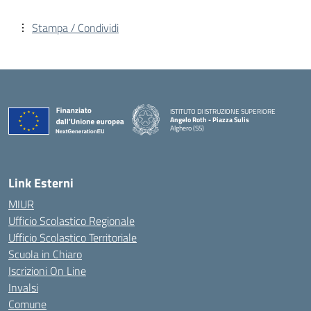
Stampa / Condividi
ISTITUTO DI ISTRUZIONE SUPERIORE
Angelo Roth - Piazza Sulis
Alghero (SS)
— Visita la pagina iniziale della scuola
Link Esterni
MIUR
Ufficio Scolastico Regionale
Ufficio Scolastico Territoriale
Scuola in Chiaro
Iscrizioni On Line
Invalsi
Comune