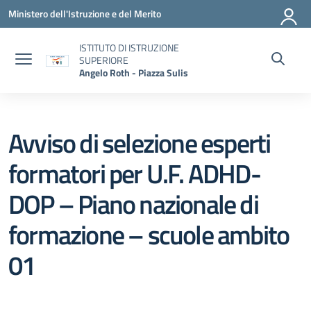
Vai ai contenuti
Vai al menu di navigazione
Vai al footer
Ministero dell'Istruzione e del Merito
ISTITUTO DI ISTRUZIONE
SUPERIORE
Angelo Roth - Piazza Sulis
Avviso di selezione esperti
formatori per U.F. ADHD-
DOP – Piano nazionale di
formazione – scuole ambito
01