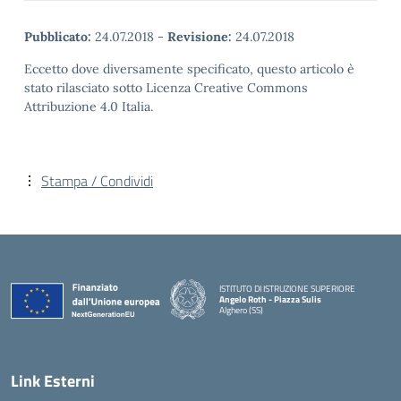
Pubblicato:
24.07.2018
-
Revisione:
24.07.2018
Eccetto dove diversamente specificato, questo articolo è
stato rilasciato sotto Licenza Creative Commons
Attribuzione 4.0 Italia.
Stampa / Condividi
ISTITUTO DI ISTRUZIONE SUPERIORE
Angelo Roth - Piazza Sulis
Alghero (SS)
— Visita la pagina iniziale della scuola
Link Esterni