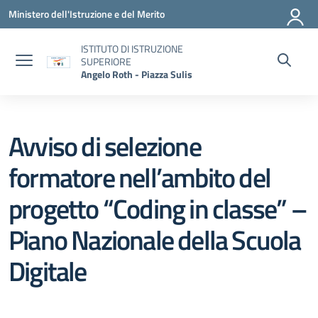
Vai ai contenuti
Vai al menu di navigazione
Vai al footer
Ministero dell'Istruzione e del Merito
ISTITUTO DI ISTRUZIONE
SUPERIORE
Angelo Roth - Piazza Sulis
Avviso di selezione
formatore nell’ambito del
progetto “Coding in classe” –
Piano Nazionale della Scuola
Digitale