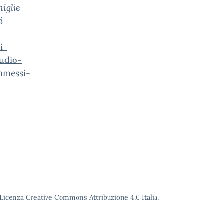
miglie
i
i-
tudio-
mmessi-
o Licenza Creative Commons Attribuzione 4.0 Italia.