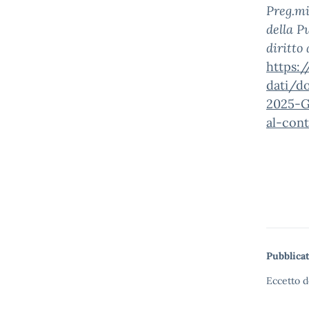
Preg.mi
della P
diritto
https:
dati/d
2025-G
al-con
Pubblicat
Eccetto d