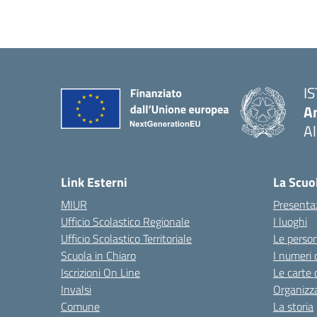
I
An
Al
— 
Link Esterni
La Scuo
MIUR
Presenta
Ufficio Scolastico Regionale
I luoghi
Ufficio Scolastico Territoriale
Le perso
Scuola in Chiaro
I numeri 
Iscrizioni On Line
Le carte 
Invalsi
Organizz
Comune
La storia