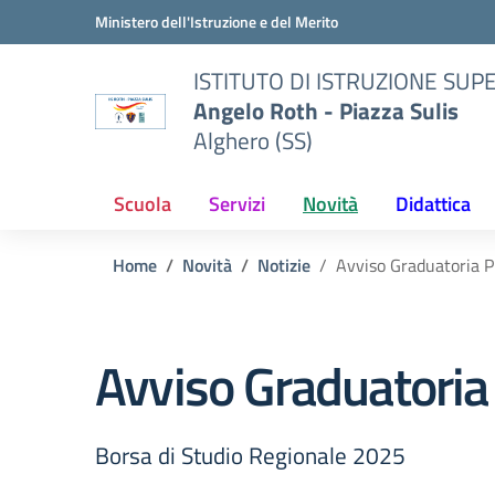
Vai ai contenuti
Vai al menu di navigazione
Vai al footer
Ministero dell'Istruzione e del Merito
ISTITUTO DI ISTRUZIONE SUP
Angelo Roth - Piazza Sulis
Alghero (SS)
Scuola
Servizi
Novità
Didattica
Home
Novità
Notizie
Avviso Graduatoria P
Avviso Graduatoria
Borsa di Studio Regionale 2025