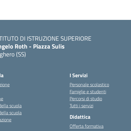
STITUTO DI ISTRUZIONE SUPERIORE
gelo Roth - Piazza Sulis
ghero (SS)
Visita la pagina iniziale della scuola
la
I Servizi
zione
Personale scolastico
Famiglie e studenti
ne
Percorsi di studio
della scuola
Tutti i servizi
della scuola
Didattica
azione
Offerta formativa