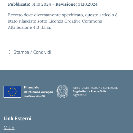
Pubblicato:
31.10.2024
-
Revisione:
31.10.2024
Eccetto dove diversamente specificato, questo articolo è
stato rilasciato sotto Licenza Creative Commons
Attribuzione 4.0 Italia.
Stampa / Condividi
ISTITUTO DI ISTRUZIONE SUPERIORE
Angelo Roth - Piazza Sulis
Alghero (SS)
— Visita la pagina iniziale della scuola
Link Esterni
MIUR