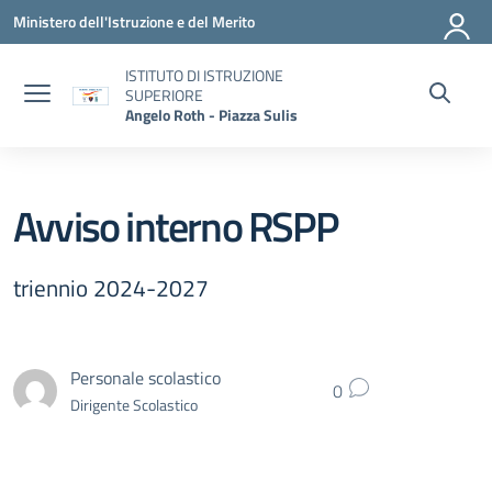
Vai ai contenuti
Vai al menu di navigazione
Vai al footer
Ministero dell'Istruzione e del Merito
ISTITUTO DI ISTRUZIONE
SUPERIORE
Angelo Roth - Piazza Sulis
Avviso interno RSPP
triennio 2024-2027
Personale scolastico
0
Dirigente Scolastico