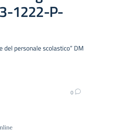
023-1222-P-
le del personale scolastico” DM
0
nline