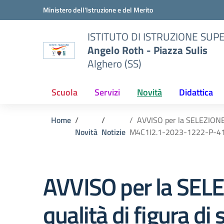
Vai ai contenuti
Vai al menu di navigazione
Vai al footer
Ministero dell'Istruzione e del Merito
ISTITUTO DI ISTRUZIONE SUP
Angelo Roth - Piazza Sulis
Alghero (SS)
Scuola
Servizi
Novità
Didattica
Home
AVVISO per la SELEZIONE 
Novità
Notizie
M4C1I2.1-2023-1222-P-4
AVVISO per la SE
qualità di figura d