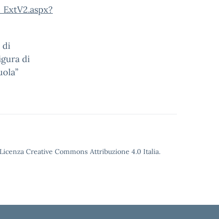
_ExtV2.aspx?
 di
igura di
uola”
o Licenza Creative Commons Attribuzione 4.0 Italia.