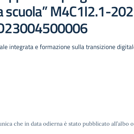
e a scuola” M4C1I2.1-2
4D23004500006
ale integrata e formazione sulla transizione digita
nica che in data odierna è stato pubblicato all’albo o