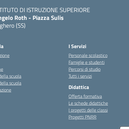
STITUTO DI ISTRUZIONE SUPERIORE
gelo Roth - Piazza Sulis
ghero (SS)
Visita la pagina iniziale della scuola
la
I Servizi
zione
Personale scolastico
Famiglie e studenti
ne
Percorsi di studio
della scuola
Tutti i servizi
della scuola
Didattica
azione
Offerta formativa
Le schede didattiche
I progetti delle classi
Progetti PNRR