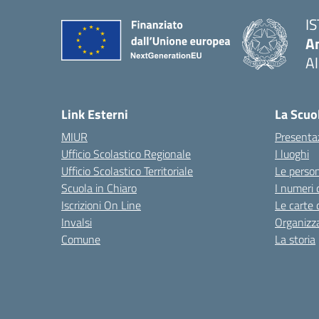
I
An
Al
— 
Link Esterni
La Scuo
MIUR
Presenta
Ufficio Scolastico Regionale
I luoghi
Ufficio Scolastico Territoriale
Le perso
Scuola in Chiaro
I numeri 
Iscrizioni On Line
Le carte 
Invalsi
Organizz
Comune
La storia