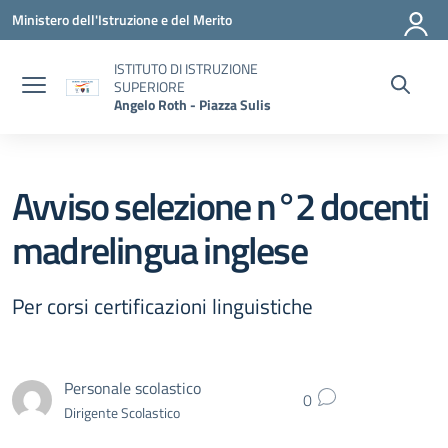
Vai ai contenuti
Vai al menu di navigazione
Vai al footer
Ministero dell'Istruzione e del Merito
ISTITUTO DI ISTRUZIONE
SUPERIORE
Angelo Roth - Piazza Sulis
Avviso selezione n°2 docenti
madrelingua inglese
Per corsi certificazioni linguistiche
Personale scolastico
0
Dirigente Scolastico