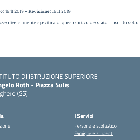
o:
16.11.2019
-
Revisione:
16.11.2019
ove diversamente specificato, questo articolo è stato rilasciato sott
STITUTO DI ISTRUZIONE SUPERIORE
gelo Roth - Piazza Sulis
ghero (SS)
Visita la pagina iniziale della scuola
la
I Servizi
zione
Personale scolastico
Famiglie e studenti