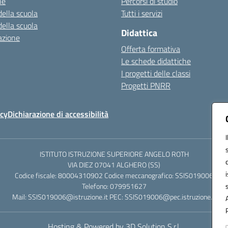
ne
Percorsi di studio
della scuola
Tutti i servizi
della scuola
Didattica
azione
Offerta formativa
Le schede didattiche
I progetti delle classi
Progetti PNRR
icy
Dichiarazione di accessibilità
ISTITUTO ISTRUZIONE SUPERIORE ANGELO ROTH
VIA DIEZ 07041 ALGHERO (SS)
Codice fiscale: 80004310902 Codice meccanografico: SSIS019006
Telefono: 079951627
Mail: SSIS019006@istruzione.it PEC: SSIS019006@pec.istruzione.it
Hosting & Powered by 3D Solution S.r.l.