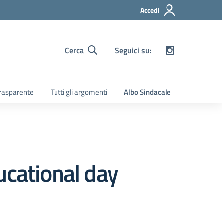
Accedi
Cerca
Seguici su:
rasparente
Tutti gli argomenti
Albo Sindacale
ucational day