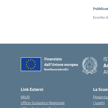
Pubblicat
Eccetto d
I
An
Al
— 
Link Esterni
La Scuo
MIUR
Presenta
Ufficio Scolastico Regionale
I luoghi