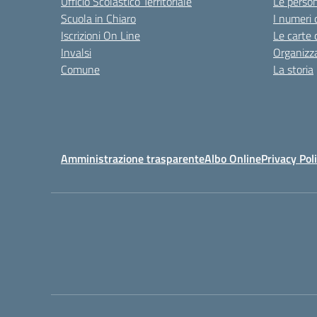
Ufficio Scolastico Territoriale
Le perso
Scuola in Chiaro
I numeri 
Iscrizioni On Line
Le carte 
Invalsi
Organizz
Comune
La storia
Amministrazione trasparente
Albo Online
Privacy Pol