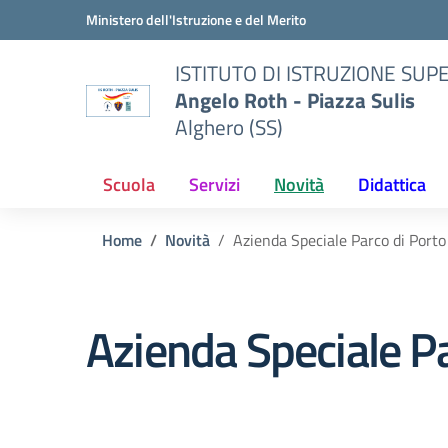
Vai ai contenuti
Vai al menu di navigazione
Vai al footer
Ministero dell'Istruzione e del Merito
ISTITUTO DI ISTRUZIONE SUP
Angelo Roth - Piazza Sulis
Alghero (SS)
Scuola
Servizi
Novità
Didattica
Home
Novità
Azienda Speciale Parco di Port
Azienda Speciale P