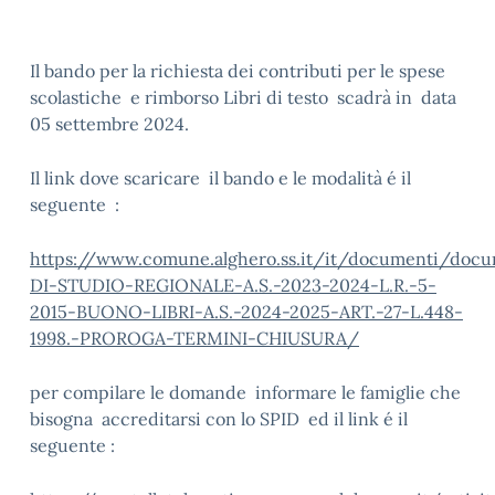
Il bando per la richiesta dei contributi per le spese
scolastiche e rimborso Libri di testo scadrà in data
05 settembre 2024.
Il link dove scaricare il bando e le modalità é il
seguente :
https://www.comune.alghero.ss.it/it/documenti/do
DI-STUDIO-REGIONALE-A.S.-2023-2024-L.R.-5-
2015-BUONO-LIBRI-A.S.-2024-2025-ART.-27-L.448-
1998.-PROROGA-TERMINI-CHIUSURA/
per compilare le domande informare le famiglie che
bisogna accreditarsi con lo SPID ed il link é il
seguente :