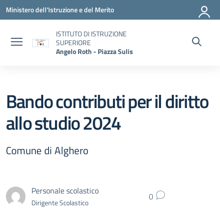
Vai ai contenuti
Vai al menu di navigazione
Vai al footer
Ministero dell'Istruzione e del Merito
ISTITUTO DI ISTRUZIONE
SUPERIORE
Angelo Roth - Piazza Sulis
Bando contributi per il diritto
allo studio 2024
Comune di Alghero
Personale scolastico
0
Dirigente Scolastico