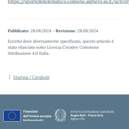
https://sportellotelematico.comune.alghero.ss.it/activi
Pubblicato:
28.08.2024
-
Revisione:
28.08.2024
Eccetto dove diversamente specificato, questo articolo è
stato rilasciato sotto Licenza Creative Commons
Attribuzione 4.0 Italia.
Stampa / Condividi
ISTITUTO DI ISTRUZIONE SUPERIORE
Angelo Roth - Piazza Sulis
Alghero (SS)
— Visita la pagina iniziale della scuola