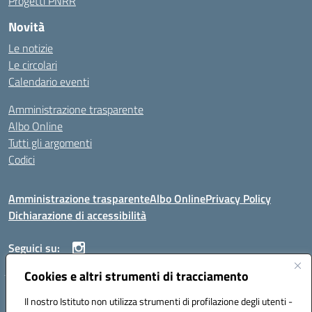
Progetti PNRR
Novità
Le notizie
Le circolari
Calendario eventi
Amministrazione trasparente
Albo Online
Tutti gli argomenti
Codici
Amministrazione trasparente
Albo Online
Privacy Policy
Dichiarazione di accessibilità
Seguici su:
Cookies e altri strumenti di tracciamento
ISTITUTO ISTRUZIONE SUPERIORE ANGELO ROTH
Il nostro Istituto non utilizza strumenti di profilazione degli utenti -
VIA DIEZ 07041 ALGHERO (SS)