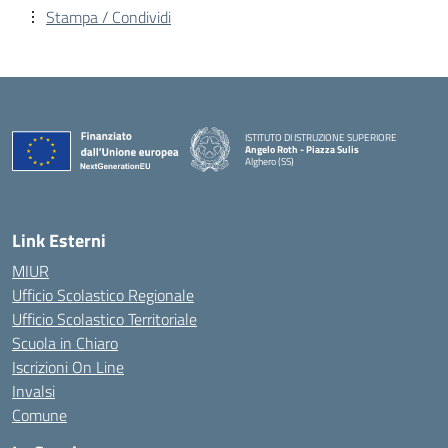
Stampa / Condividi
ISTITUTO DI ISTRUZIONE SUPERIORE
Angelo Roth - Piazza Sulis
Alghero (SS)
— Visita la pagina iniziale della scuola
Link Esterni
MIUR
Ufficio Scolastico Regionale
Ufficio Scolastico Territoriale
Scuola in Chiaro
Iscrizioni On Line
Invalsi
Comune