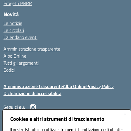
Progetti PNRR
Novità
Le notizie
Le circolari
Calendario eventi
Amministrazione trasparente
Albo Online
Tutti gli argomenti
Codici
Amministrazione trasparente
Albo Online
Privacy Policy
Dichiarazione di accessibilità
Seguici su:
Cookies e altri strumenti di tracciamento
ISTITUTO ISTRUZIONE SUPERIORE ANGELO ROTH
Il nostro Istituto non utilizza strumenti di profilazione degli utenti -