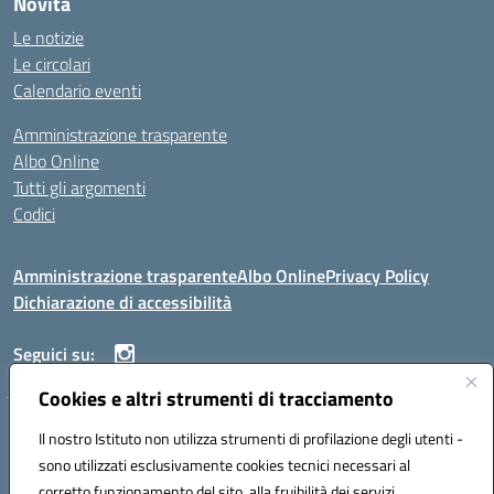
Novità
Le notizie
Le circolari
Calendario eventi
Amministrazione trasparente
Albo Online
Tutti gli argomenti
Codici
Amministrazione trasparente
Albo Online
Privacy Policy
Dichiarazione di accessibilità
Seguici su:
Cookies e altri strumenti di tracciamento
ISTITUTO ISTRUZIONE SUPERIORE ANGELO ROTH
Il nostro Istituto non utilizza strumenti di profilazione degli utenti -
VIA DIEZ 07041 ALGHERO (SS)
sono utilizzati esclusivamente cookies tecnici necessari al
Codice fiscale: 80004310902 Codice meccanografico: SSIS019006
corretto funzionamento del sito, alla fruibilità dei servizi