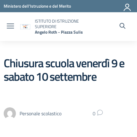
Vai ai contenuti
Vai al menu di navigazione
Vai al footer
Ministero dell'Istruzione e del Merito
ISTITUTO DI ISTRUZIONE
SUPERIORE
Angelo Roth - Piazza Sulis
Chiusura scuola venerdì 9 e
sabato 10 settembre
Personale scolastico
0