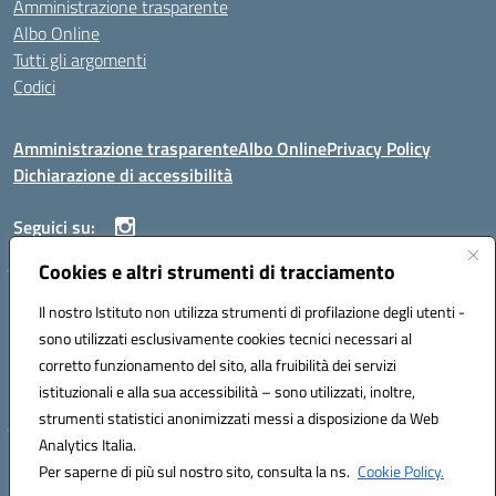
Amministrazione trasparente
Albo Online
Tutti gli argomenti
Codici
Amministrazione trasparente
Albo Online
Privacy Policy
Dichiarazione di accessibilità
Seguici su:
Cookies e altri strumenti di tracciamento
ISTITUTO ISTRUZIONE SUPERIORE ANGELO ROTH
Il nostro Istituto non utilizza strumenti di profilazione degli utenti -
VIA DIEZ 07041 ALGHERO (SS)
sono utilizzati esclusivamente cookies tecnici necessari al
Codice fiscale: 80004310902 Codice meccanografico: SSIS019006
corretto funzionamento del sito, alla fruibilità dei servizi
Telefono: 079951627
istituzionali e alla sua accessibilità – sono utilizzati, inoltre,
Mail: SSIS019006@istruzione.it PEC: SSIS019006@pec.istruzione.it
strumenti statistici anonimizzati messi a disposizione da Web
Analytics Italia.
Hosting & Powered by 3D Solution S.r.l.
Per saperne di più sul nostro sito, consulta la ns.
Cookie Policy.
Concept & Design by Designers Italia