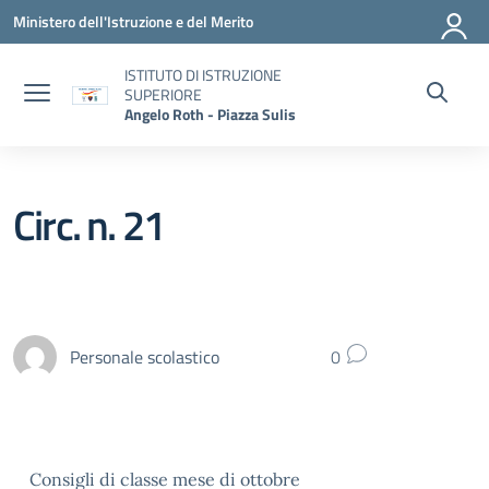
Vai ai contenuti
Vai al menu di navigazione
Vai al footer
Ministero dell'Istruzione e del Merito
ISTITUTO DI ISTRUZIONE
SUPERIORE
Angelo Roth - Piazza Sulis
Circ. n. 21
Personale scolastico
0
Consigli di classe mese di ottobre