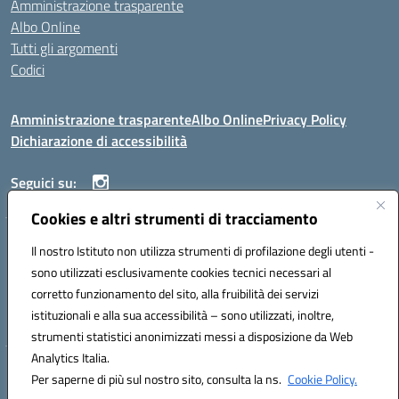
Amministrazione trasparente
Albo Online
Tutti gli argomenti
Codici
Amministrazione trasparente
Albo Online
Privacy Policy
Dichiarazione di accessibilità
Seguici su:
Cookies e altri strumenti di tracciamento
ISTITUTO ISTRUZIONE SUPERIORE ANGELO ROTH
Il nostro Istituto non utilizza strumenti di profilazione degli utenti -
VIA DIEZ 07041 ALGHERO (SS)
sono utilizzati esclusivamente cookies tecnici necessari al
Codice fiscale: 80004310902 Codice meccanografico: SSIS019006
corretto funzionamento del sito, alla fruibilità dei servizi
Telefono: 079951627
istituzionali e alla sua accessibilità – sono utilizzati, inoltre,
Mail: SSIS019006@istruzione.it PEC: SSIS019006@pec.istruzione.it
strumenti statistici anonimizzati messi a disposizione da Web
Analytics Italia.
Hosting & Powered by 3D Solution S.r.l.
Per saperne di più sul nostro sito, consulta la ns.
Cookie Policy.
Concept & Design by Designers Italia