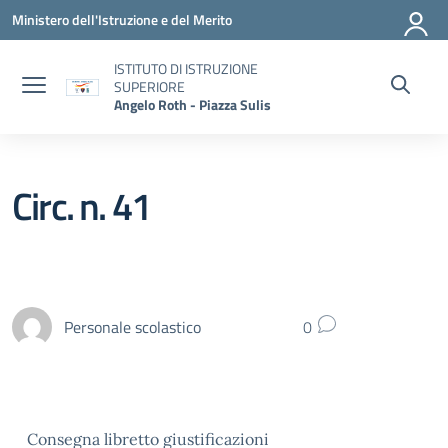
Vai ai contenuti
Vai al menu di navigazione
Vai al footer
Ministero dell'Istruzione e del Merito
ISTITUTO DI ISTRUZIONE
SUPERIORE
Angelo Roth - Piazza Sulis
Circ. n. 41
Personale scolastico
0
Consegna libretto giustificazioni