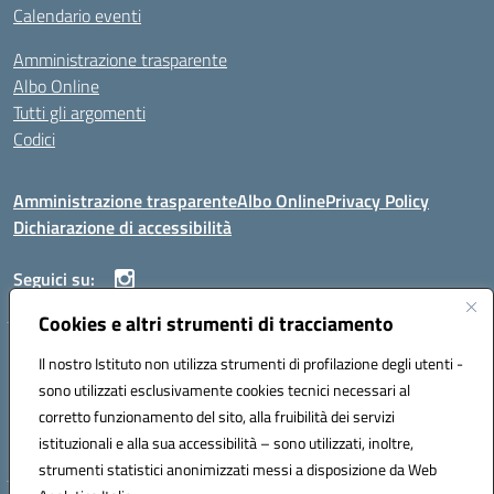
Calendario eventi
Amministrazione trasparente
Albo Online
Tutti gli argomenti
Codici
Amministrazione trasparente
Albo Online
Privacy Policy
Dichiarazione di accessibilità
Seguici su:
Cookies e altri strumenti di tracciamento
ISTITUTO ISTRUZIONE SUPERIORE ANGELO ROTH
Il nostro Istituto non utilizza strumenti di profilazione degli utenti -
VIA DIEZ 07041 ALGHERO (SS)
sono utilizzati esclusivamente cookies tecnici necessari al
Codice fiscale: 80004310902 Codice meccanografico: SSIS019006
corretto funzionamento del sito, alla fruibilità dei servizi
Telefono: 079951627
istituzionali e alla sua accessibilità – sono utilizzati, inoltre,
Mail: SSIS019006@istruzione.it PEC: SSIS019006@pec.istruzione.it
strumenti statistici anonimizzati messi a disposizione da Web