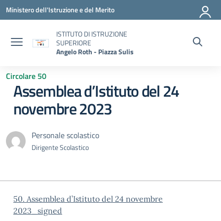
Vai ai contenuti
Vai al menu di navigazione
Vai al footer
Ministero dell'Istruzione e del Merito
ISTITUTO DI ISTRUZIONE
SUPERIORE
Angelo Roth - Piazza Sulis
Circolare 50
Assemblea d’Istituto del 24
novembre 2023
Personale scolastico
Dirigente Scolastico
50. Assemblea d’Istituto del 24 novembre
2023_signed