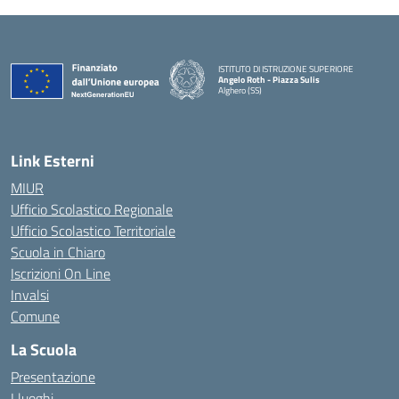
ISTITUTO DI ISTRUZIONE SUPERIORE
Angelo Roth - Piazza Sulis
Alghero (SS)
— Visita la pagina iniziale della scuola
Link Esterni
MIUR
Ufficio Scolastico Regionale
Ufficio Scolastico Territoriale
Scuola in Chiaro
Iscrizioni On Line
Invalsi
Comune
La Scuola
Presentazione
I luoghi