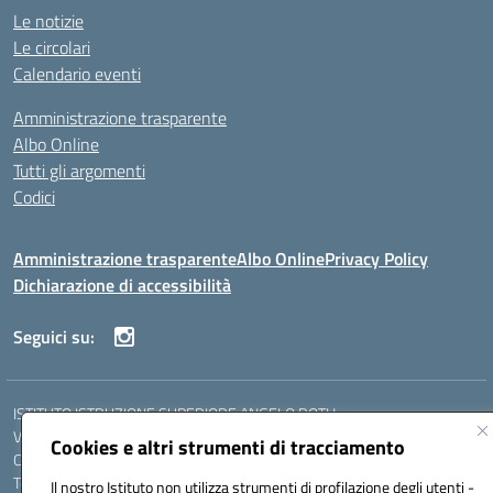
Le notizie
Le circolari
Calendario eventi
Amministrazione trasparente
Albo Online
Tutti gli argomenti
Codici
Amministrazione trasparente
Albo Online
Privacy Policy
Dichiarazione di accessibilità
Seguici su:
ISTITUTO ISTRUZIONE SUPERIORE ANGELO ROTH
VIA DIEZ 07041 ALGHERO (SS)
Cookies e altri strumenti di tracciamento
Codice fiscale: 80004310902 Codice meccanografico: SSIS019006
Telefono: 079951627
Il nostro Istituto non utilizza strumenti di profilazione degli utenti -