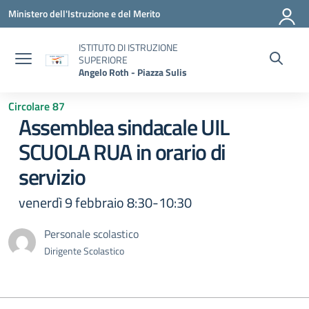
Vai ai contenuti
Vai al menu di navigazione
Vai al footer
Ministero dell'Istruzione e del Merito
ISTITUTO DI ISTRUZIONE
SUPERIORE
Angelo Roth - Piazza Sulis
Circolare 87
Assemblea sindacale UIL
SCUOLA RUA in orario di
servizio
venerdì 9 febbraio 8:30-10:30
Personale scolastico
Dirigente Scolastico