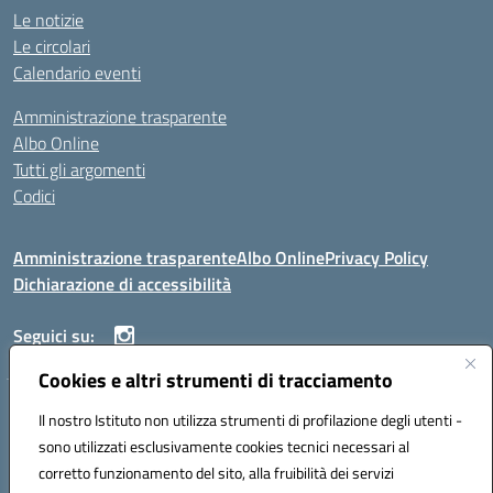
Le notizie
Le circolari
Calendario eventi
Amministrazione trasparente
Albo Online
Tutti gli argomenti
Codici
Amministrazione trasparente
Albo Online
Privacy Policy
Dichiarazione di accessibilità
Seguici su:
Cookies e altri strumenti di tracciamento
ISTITUTO ISTRUZIONE SUPERIORE ANGELO ROTH
Il nostro Istituto non utilizza strumenti di profilazione degli utenti -
VIA DIEZ 07041 ALGHERO (SS)
sono utilizzati esclusivamente cookies tecnici necessari al
Codice fiscale: 80004310902 Codice meccanografico: SSIS019006
corretto funzionamento del sito, alla fruibilità dei servizi
Telefono: 079951627