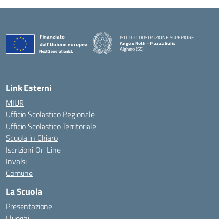
ISTITUTO DI ISTRUZIONE SUPERIORE
Angelo Roth - Piazza Sulis
Alghero (SS)
— Visita la pagina iniziale della scuola
Link Esterni
MIUR
Ufficio Scolastico Regionale
Ufficio Scolastico Territoriale
Scuola in Chiaro
Iscrizioni On Line
Invalsi
Comune
La Scuola
Presentazione
I luoghi