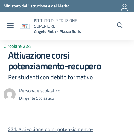
Vai ai contenuti
Vai al menu di navigazione
Vai al footer
Ministero dell'Istruzione e del Merito
ISTITUTO DI ISTRUZIONE
SUPERIORE
Angelo Roth - Piazza Sulis
Circolare 224
Attivazione corsi
potenziamento-recupero
Per studenti con debito formativo
Personale scolastico
Dirigente Scolastico
224. Attivazione corsi potenziamento-