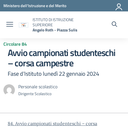
Vai ai contenuti
Vai al menu di navigazione
Vai al footer
Ministero dell'Istruzione e del Merito
ISTITUTO DI ISTRUZIONE
SUPERIORE
Angelo Roth - Piazza Sulis
Circolare 84
Avvio campionati studenteschi
– corsa campestre
Fase d’Istituto lunedì 22 gennaio 2024
Personale scolastico
Dirigente Scolastico
84. Avvio campionati studenteschi – corsa