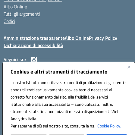
Albo Online
Tutti gli argomenti
Codici
Amministrazione trasparente
Albo Online
Privacy Policy
Dichiarazione di accessibilità
Seguici su:
Cookies e altri strumenti di tracciamento
ISTITUTO ISTRUZIONE SUPERIORE ANGELO ROTH
Il nostro Istituto non utilizza strumenti di profilazione degli utenti -
VIA DIEZ 07041 ALGHERO (SS)
sono utilizzati esclusivamente cookies tecnici necessari al
Codice fiscale: 80004310902 Codice meccanografico: SSIS019006
corretto funzionamento del sito, alla fruibilità dei servizi
Telefono: 079951627
istituzionali e alla sua accessibilità – sono utilizzati, inoltre,
Mail: SSIS019006@istruzione.it PEC: SSIS019006@pec.istruzione.it
strumenti statistici anonimizzati messi a disposizione da Web
Analytics Italia.
Hosting & Powered by 3D Solution S.r.l.
Per saperne di più sul nostro sito, consulta la ns.
Cookie Policy.
Concept & Design by Designers Italia