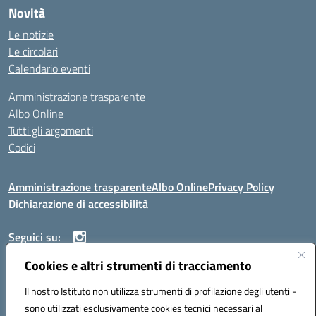
Novità
Le notizie
Le circolari
Calendario eventi
Amministrazione trasparente
Albo Online
Tutti gli argomenti
Codici
Amministrazione trasparente
Albo Online
Privacy Policy
Dichiarazione di accessibilità
Seguici su:
Cookies e altri strumenti di tracciamento
ISTITUTO ISTRUZIONE SUPERIORE ANGELO ROTH
Il nostro Istituto non utilizza strumenti di profilazione degli utenti -
VIA DIEZ 07041 ALGHERO (SS)
sono utilizzati esclusivamente cookies tecnici necessari al
Codice fiscale: 80004310902 Codice meccanografico: SSIS019006