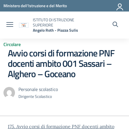
Vai ai contenuti
Vai al menu di navigazione
Vai al footer
Ministero dell'Istruzione e del Merito
ISTITUTO DI ISTRUZIONE
SUPERIORE
Angelo Roth - Piazza Sulis
Circolare
Avvio corsi di formazione PNF
docenti ambito 001 Sassari –
Alghero – Goceano
Personale scolastico
Dirigente Scolastico
175. Avvio corsi di formazione PNF docenti ambito