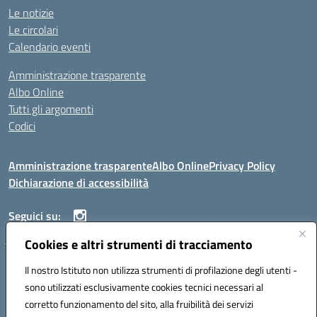
Le notizie
Le circolari
Calendario eventi
Amministrazione trasparente
Albo Online
Tutti gli argomenti
Codici
Amministrazione trasparente
Albo Online
Privacy Policy
Dichiarazione di accessibilità
Seguici su:
Cookies e altri strumenti di tracciamento
ISTITUTO ISTRUZIONE SUPERIORE ANGELO ROTH
Il nostro Istituto non utilizza strumenti di profilazione degli utenti -
VIA DIEZ 07041 ALGHERO (SS)
sono utilizzati esclusivamente cookies tecnici necessari al
Codice fiscale: 80004310902 Codice meccanografico: SSIS019006
corretto funzionamento del sito, alla fruibilità dei servizi
Telefono: 079951627