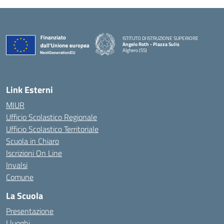
ISTITUTO DI ISTRUZIONE SUPERIORE
Angelo Roth - Piazza Sulis
Alghero (SS)
— Visita la pagina iniziale della scuola
Link Esterni
MIUR
Ufficio Scolastico Regionale
Ufficio Scolastico Territoriale
Scuola in Chiaro
Iscrizioni On Line
Invalsi
Comune
La Scuola
Presentazione
I luoghi