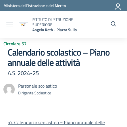
Vai ai contenuti
Vai al menu di navigazione
Vai al footer
Ministero dell'Istruzione e del Merito
ISTITUTO DI ISTRUZIONE
SUPERIORE
Angelo Roth - Piazza Sulis
Circolare 57
Calendario scolastico – Piano
annuale delle attività
A.S. 2024-25
Personale scolastico
Dirigente Scolastico
57. Calendario scolastico – Piano annuale delle