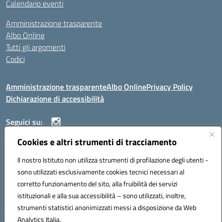
Calendario eventi
Amministrazione trasparente
Albo Online
Tutti gli argomenti
Codici
Amministrazione trasparente
Albo Online
Privacy Policy
Dichiarazione di accessibilità
Seguici su:
Cookies e altri strumenti di tracciamento
ISTITUTO ISTRUZIONE SUPERIORE ANGELO ROTH
Il nostro Istituto non utilizza strumenti di profilazione degli utenti -
VIA DIEZ 07041 ALGHERO (SS)
sono utilizzati esclusivamente cookies tecnici necessari al
Codice fiscale: 80004310902 Codice meccanografico: SSIS019006
corretto funzionamento del sito, alla fruibilità dei servizi
Telefono: 079951627
istituzionali e alla sua accessibilità – sono utilizzati, inoltre,
Mail: SSIS019006@istruzione.it PEC: SSIS019006@pec.istruzione.it
strumenti statistici anonimizzati messi a disposizione da Web
Analytics Italia.