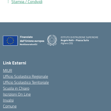
Stampa / Condividi
ISTITUTO DI ISTRUZIONE SUPERIORE
Angelo Roth - Piazza Sulis
Alghero (SS)
— Visita la pagina iniziale della scuola
Link Esterni
MIUR
Ufficio Scolastico Regionale
Ufficio Scolastico Territoriale
Scuola in Chiaro
Iscrizioni On Line
Invalsi
Comune