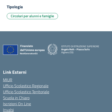
Tipologia
Circolari per alunni e famiglie
ISTITUTO DI ISTRUZIONE SUPERIORE
Angelo Roth - Piazza Sulis
Alghero (SS)
— Visita la pagina iniziale della scuola
Link Esterni
MIUR
Ufficio Scolastico Regionale
Ufficio Scolastico Territoriale
Scuola in Chiaro
Iscrizioni On Line
Invalsi