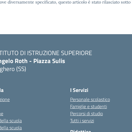
ove diversamente specificato, questo articolo è stato rilasciato sott
STITUTO DI ISTRUZIONE SUPERIORE
gelo Roth - Piazza Sulis
ghero (SS)
Visita la pagina iniziale della scuola
la
I Servizi
zione
Personale scolastico
Famiglie e studenti
ne
Percorsi di studio
della scuola
Tutti i servizi
della scuola
Didattica