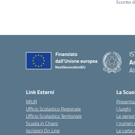
Eccetto d
I
An
Al
— 
Link Esterni
La Scuo
MIUR
Presenta
Ufficio Scolastico Regionale
I luoghi
Ufficio Scolastico Territoriale
Le perso
Scuola in Chiaro
I numeri 
Iscrizioni On Line
Le carte 