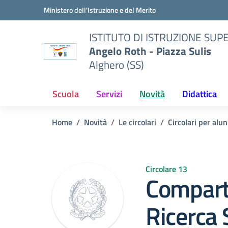
Vai ai contenuti
Vai al menu di navigazione
Vai al footer
Ministero dell'Istruzione e del Merito
ISTITUTO DI ISTRUZIONE SUP
Angelo Roth - Piazza Sulis
Alghero (SS)
Scuola
Servizi
Novità
Didattica
Home
Novità
Le circolari
Circolari per alun
Circolare 13
Comparto
Ricerca 