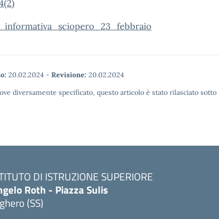
4(2)
_informativa_sciopero_23_febbraio
o:
20.02.2024
-
Revisione:
20.02.2024
ove diversamente specificato, questo articolo è stato rilasciato sott
STITUTO DI ISTRUZIONE SUPERIORE
gelo Roth - Piazza Sulis
ghero (SS)
Visita la pagina iniziale della scuola