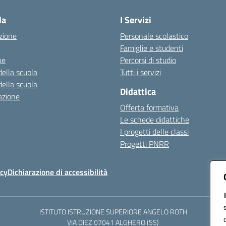
la
I Servizi
zione
Personale scolastico
Famiglie e studenti
ne
Percorsi di studio
della scuola
Tutti i servizi
della scuola
Didattica
azione
Offerta formativa
Le schede didattiche
I progetti delle classi
Progetti PNRR
icy
Dichiarazione di accessibilità
ISTITUTO ISTRUZIONE SUPERIORE ANGELO ROTH
VIA DIEZ 07041 ALGHERO (SS)