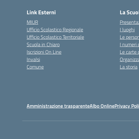
Link Esterni
La Scuo
MIUR
Presenta
Ufficio Scolastico Regionale
I luoghi
Ufficio Scolastico Territoriale
Le perso
Scuola in Chiaro
I numeri 
Iscrizioni On Line
Le carte 
Invalsi
Organizz
Comune
La storia
Amministrazione trasparente
Albo Online
Privacy Pol