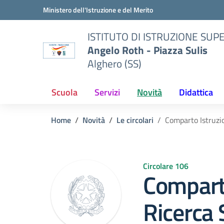
Vai ai contenuti
Vai al menu di navigazione
Vai al footer
Ministero dell'Istruzione e del Merito
ISTITUTO DI ISTRUZIONE SUP
Angelo Roth - Piazza Sulis
Alghero (SS)
Scuola
Servizi
Novità
Didattica
Home
Novità
Le circolari
Comparto Istruzio
Circolare 106
Comparto
Ricerca 