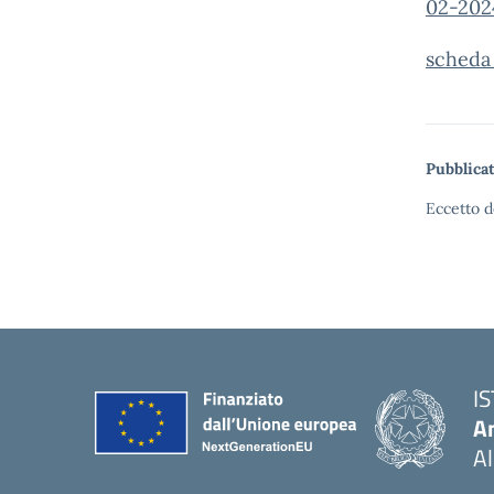
02-202
scheda
Pubblicat
Eccetto d
I
An
Al
— 