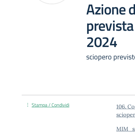
Azione d
prevista
2024
sciopero previs
Stampa / Condividi
106. Co
scioper
MIM_sc