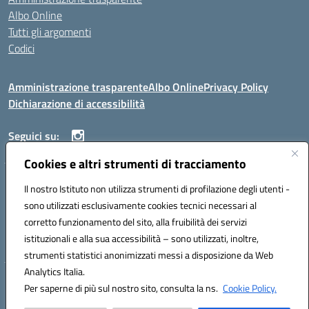
Albo Online
Tutti gli argomenti
Codici
Amministrazione trasparente
Albo Online
Privacy Policy
Dichiarazione di accessibilità
Seguici su:
Cookies e altri strumenti di tracciamento
ISTITUTO ISTRUZIONE SUPERIORE ANGELO ROTH
Il nostro Istituto non utilizza strumenti di profilazione degli utenti -
VIA DIEZ 07041 ALGHERO (SS)
sono utilizzati esclusivamente cookies tecnici necessari al
Codice fiscale: 80004310902 Codice meccanografico: SSIS019006
corretto funzionamento del sito, alla fruibilità dei servizi
Telefono: 079951627
istituzionali e alla sua accessibilità – sono utilizzati, inoltre,
Mail: SSIS019006@istruzione.it PEC: SSIS019006@pec.istruzione.it
strumenti statistici anonimizzati messi a disposizione da Web
Analytics Italia.
Hosting & Powered by 3D Solution S.r.l.
Per saperne di più sul nostro sito, consulta la ns.
Cookie Policy.
Concept & Design by Designers Italia