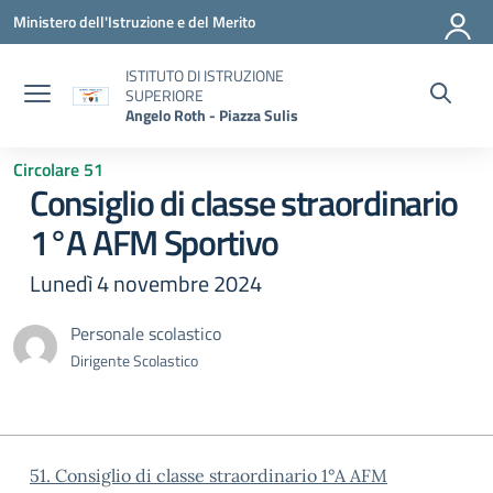
Vai ai contenuti
Vai al menu di navigazione
Vai al footer
Ministero dell'Istruzione e del Merito
ISTITUTO DI ISTRUZIONE
SUPERIORE
Angelo Roth - Piazza Sulis
Circolare 51
Consiglio di classe straordinario
1°A AFM Sportivo
Lunedì 4 novembre 2024
Personale scolastico
Dirigente Scolastico
51. Consiglio di classe straordinario 1°A AFM