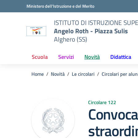
Vai ai contenuti
Vai al menu di navigazione
Vai al footer
Ministero dell'Istruzione e del Merito
ISTITUTO DI ISTRUZIONE SUP
Angelo Roth - Piazza Sulis
Alghero (SS)
Scuola
Servizi
Novità
Didattica
Home
Novità
Le circolari
Circolari per alun
Circolare 122
Convocaz
straordi