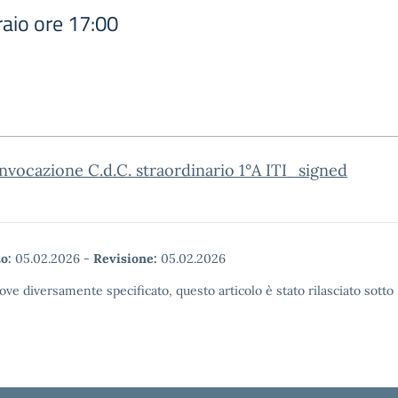
raio ore 17:00
nvocazione C.d.C. straordinario 1°A ITI_signed
o:
05.02.2026
-
Revisione:
05.02.2026
ove diversamente specificato, questo articolo è stato rilasciato sott