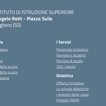
STITUTO DI ISTRUZIONE SUPERIORE
gelo Roth - Piazza Sulis
ghero (SS)
Visita la pagina iniziale della scuola
la
I Servizi
zione
Personale scolastico
Famiglie e studenti
ne
Percorsi di studio
della scuola
Tutti i servizi
della scuola
Didattica
azione
Offerta formativa
Le schede didattiche
I progetti delle classi
Progetti PNRR