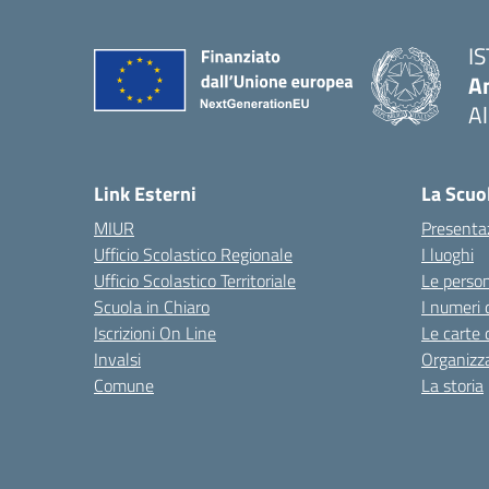
I
An
Al
— 
Link Esterni
La Scuo
MIUR
Presenta
Ufficio Scolastico Regionale
I luoghi
Ufficio Scolastico Territoriale
Le perso
Scuola in Chiaro
I numeri 
Iscrizioni On Line
Le carte 
Invalsi
Organizz
Comune
La storia