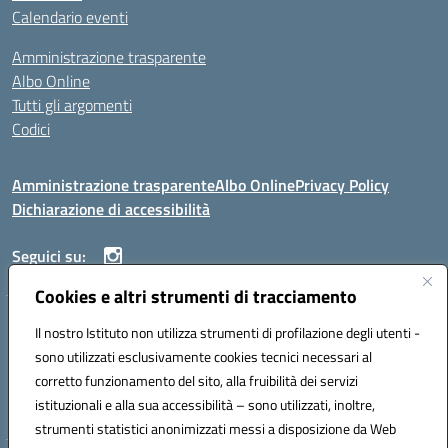
Calendario eventi
Amministrazione trasparente
Albo Online
Tutti gli argomenti
Codici
Amministrazione trasparente
Albo Online
Privacy Policy
Dichiarazione di accessibilità
Seguici su:
Cookies e altri strumenti di tracciamento
ISTITUTO ISTRUZIONE SUPERIORE ANGELO ROTH
Il nostro Istituto non utilizza strumenti di profilazione degli utenti -
VIA DIEZ 07041 ALGHERO (SS)
sono utilizzati esclusivamente cookies tecnici necessari al
Codice fiscale: 80004310902 Codice meccanografico: SSIS019006
corretto funzionamento del sito, alla fruibilità dei servizi
Telefono: 079951627
istituzionali e alla sua accessibilità – sono utilizzati, inoltre,
Mail: SSIS019006@istruzione.it PEC: SSIS019006@pec.istruzione.it
strumenti statistici anonimizzati messi a disposizione da Web