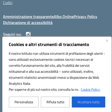
Codici
Amministrazione trasparente
Albo Online
Privacy Policy
Dichiarazione di accessibilità
Seguici su:
Cookies e altri strumenti di tracciamento
ISTITUTO ISTRUZIONE SUPERIORE ANGELO ROTH
Il nostro Istituto non utilizza strumenti di profilazione degli utenti -
VIA DIEZ 07041 ALGHERO (SS)
sono utilizzati esclusivamente cookies tecnici necessari al
Codice fiscale: 80004310902 Codice meccanografico: SSIS019006
corretto funzionamento del sito, alla fruibilità dei servizi
Telefono: 079951627
istituzionali e alla sua accessibilità – sono utilizzati, inoltre,
Mail: SSIS019006@istruzione.it PEC: SSIS019006@pec.istruzione.it
strumenti statistici anonimizzati messi a disposizione da Web
Analytics Italia.
Hosting & Powered by 3D Solution S.r.l.
Per saperne di più sul nostro sito, consulta la ns.
Cookie Policy.
Concept & Design by Designers Italia
Personalizza
Rifiuta tutto
Accettare tutto