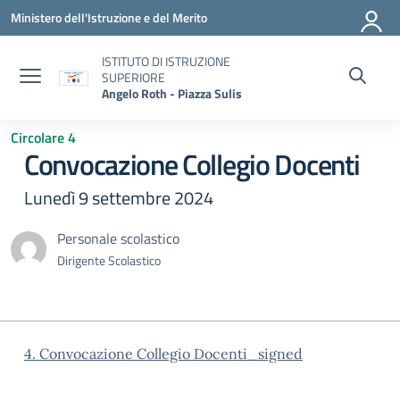
Vai ai contenuti
Vai al menu di navigazione
Vai al footer
Ministero dell'Istruzione e del Merito
ISTITUTO DI ISTRUZIONE
SUPERIORE
Angelo Roth - Piazza Sulis
Circolare 4
Convocazione Collegio Docenti
Lunedì 9 settembre 2024
Personale scolastico
Dirigente Scolastico
4. Convocazione Collegio Docenti_signed