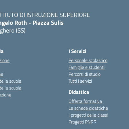
STITUTO DI ISTRUZIONE SUPERIORE
gelo Roth - Piazza Sulis
ghero (SS)
Visita la pagina iniziale della scuola
la
I Servizi
zione
Personale scolastico
Famiglie e studenti
ne
Percorsi di studio
della scuola
Tutti i servizi
della scuola
Didattica
azione
Offerta formativa
Le schede didattiche
I progetti delle classi
Progetti PNRR