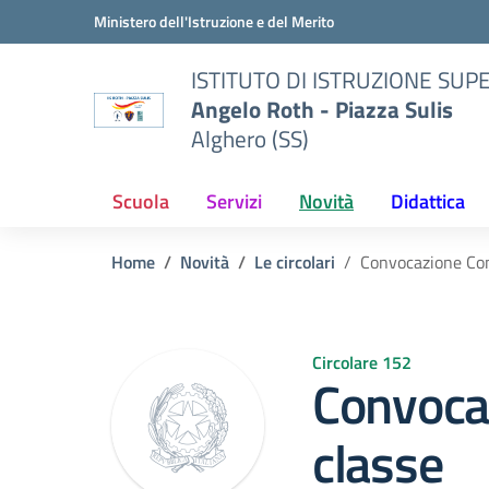
Vai ai contenuti
Vai al menu di navigazione
Vai al footer
Ministero dell'Istruzione e del Merito
ISTITUTO DI ISTRUZIONE SUP
Angelo Roth - Piazza Sulis
Alghero (SS)
Scuola
Servizi
Novità
Didattica
Home
Novità
Le circolari
Convocazione Cons
Circolare 152
Convocaz
classe