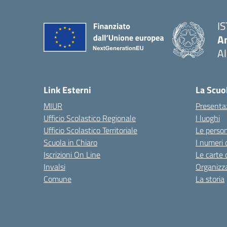
I
An
Al
— 
Link Esterni
La Scuo
MIUR
Presenta
Ufficio Scolastico Regionale
I luoghi
Ufficio Scolastico Territoriale
Le perso
Scuola in Chiaro
I numeri 
Iscrizioni On Line
Le carte 
Invalsi
Organizz
Comune
La storia