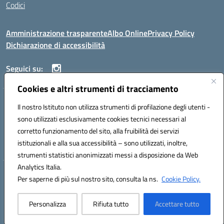
Codici
Amministrazione trasparente
Albo Online
Privacy Policy
Dichiarazione di accessibilità
Seguici su:
Cookies e altri strumenti di tracciamento
ISTITUTO ISTRUZIONE SUPERIORE ANGELO ROTH
Il nostro Istituto non utilizza strumenti di profilazione degli utenti -
VIA DIEZ 07041 ALGHERO (SS)
sono utilizzati esclusivamente cookies tecnici necessari al
Codice fiscale: 80004310902 Codice meccanografico: SSIS019006
corretto funzionamento del sito, alla fruibilità dei servizi
Telefono: 079951627
istituzionali e alla sua accessibilità – sono utilizzati, inoltre,
Mail: SSIS019006@istruzione.it PEC: SSIS019006@pec.istruzione.it
strumenti statistici anonimizzati messi a disposizione da Web
Analytics Italia.
Hosting & Powered by 3D Solution S.r.l.
Per saperne di più sul nostro sito, consulta la ns.
Cookie Policy.
Concept & Design by Designers Italia
Personalizza
Rifiuta tutto
Accettare tutto