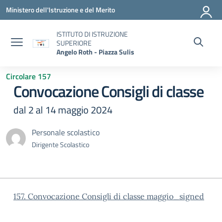
Vai ai contenuti
Vai al menu di navigazione
Vai al footer
Ministero dell'Istruzione e del Merito
ISTITUTO DI ISTRUZIONE
SUPERIORE
Angelo Roth - Piazza Sulis
Circolare 157
Convocazione Consigli di classe
dal 2 al 14 maggio 2024
Personale scolastico
Dirigente Scolastico
157. Convocazione Consigli di classe maggio_signed