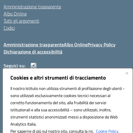
Amministrazione trasparente
Albo Online
Tutti gli argomenti
Codici
Amministrazione trasparente
Albo Online
Privacy Policy
Dichiarazione di accessibilità
Seguici su:
Cookies e altri strumenti di tracciamento
ISTITUTO ISTRUZIONE SUPERIORE ANGELO ROTH
Il nostro Istituto non utilizza strumenti di profilazione degli utenti -
VIA DIEZ 07041 ALGHERO (SS)
sono utilizzati esclusivamente cookies tecnici necessari al
Codice fiscale: 80004310902 Codice meccanografico: SSIS019006
corretto funzionamento del sito, alla fruibilità dei servizi
Telefono: 079951627
istituzionali e alla sua accessibilità – sono utilizzati, inoltre,
Mail: SSIS019006@istruzione.it PEC: SSIS019006@pec.istruzione.it
strumenti statistici anonimizzati messi a disposizione da Web
Analytics Italia.
Hosting & Powered by 3D Solution S.r.l.
Per saperne di più sul nostro sito, consulta la ns.
Cookie Policy.