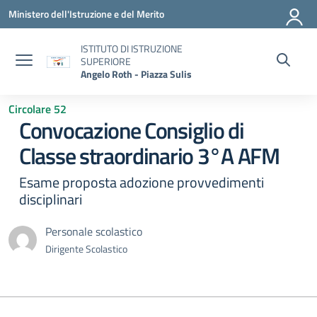
Vai ai contenuti
Vai al menu di navigazione
Vai al footer
Ministero dell'Istruzione e del Merito
ISTITUTO DI ISTRUZIONE
SUPERIORE
Angelo Roth - Piazza Sulis
Circolare 52
Convocazione Consiglio di
Classe straordinario 3°A AFM
Esame proposta adozione provvedimenti
disciplinari
Personale scolastico
Dirigente Scolastico