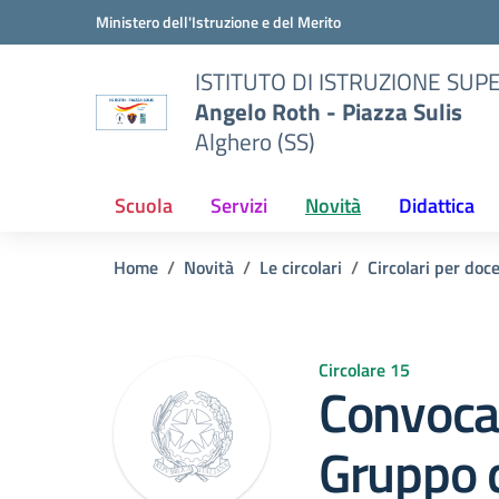
Vai ai contenuti
Vai al menu di navigazione
Vai al footer
Ministero dell'Istruzione e del Merito
ISTITUTO DI ISTRUZIONE SUP
Angelo Roth - Piazza Sulis
Alghero (SS)
Scuola
Servizi
Novità
Didattica
Home
Novità
Le circolari
Circolari per doc
Circolare 15
Convoca
Gruppo 