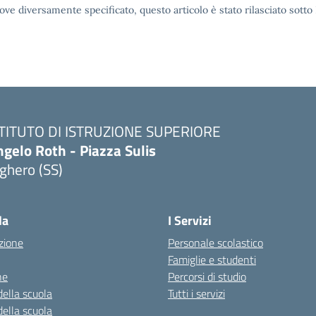
ove diversamente specificato, questo articolo è stato rilasciato sott
STITUTO DI ISTRUZIONE SUPERIORE
gelo Roth - Piazza Sulis
ghero (SS)
Visita la pagina iniziale della scuola
la
I Servizi
zione
Personale scolastico
Famiglie e studenti
ne
Percorsi di studio
della scuola
Tutti i servizi
della scuola