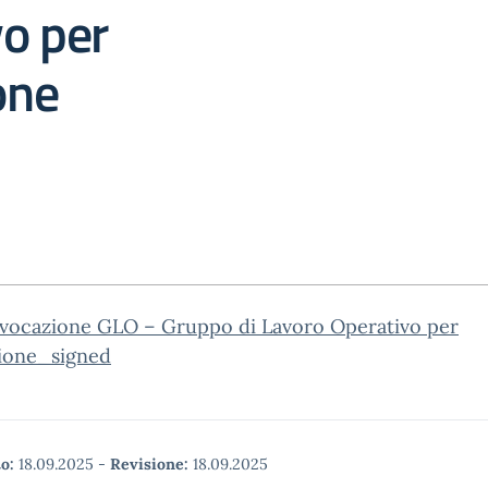
o per
one
nvocazione GLO – Gruppo di Lavoro Operativo per
sione_signed
o:
18.09.2025
-
Revisione:
18.09.2025