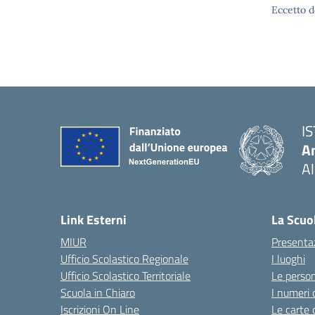
Eccetto d
I
An
Al
— 
Link Esterni
La Scuo
MIUR
Presenta
Ufficio Scolastico Regionale
I luoghi
Ufficio Scolastico Territoriale
Le perso
Scuola in Chiaro
I numeri 
Iscrizioni On Line
Le carte 