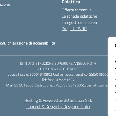
Didattica
azione
Offerta formativa
Le schede didattiche
I progetti delle classi
Progetti PNRR
icy
Dichiarazione di accessibilità
ISTITUTO ISTRUZIONE SUPERIORE ANGELO ROTH
VIA DIEZ 07041 ALGHERO (SS)
Codice fiscale: 80004310902 Codice meccanografico: SSIS019006
Telefono: 079951627
Mail: SSIS019006@istruzione.it PEC: SSIS019006@pec.istruzione.it
Hosting & Powered by 3D Solution S.r.l.
Concept & Design by Designers Italia