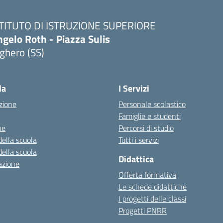
STITUTO DI ISTRUZIONE SUPERIORE
gelo Roth - Piazza Sulis
ghero (SS)
Visita la pagina iniziale della scuola
la
I Servizi
zione
Personale scolastico
Famiglie e studenti
ne
Percorsi di studio
della scuola
Tutti i servizi
della scuola
Didattica
azione
Offerta formativa
Le schede didattiche
I progetti delle classi
Progetti PNRR