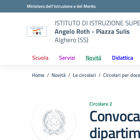
Vai ai contenuti
Vai al menu di navigazione
Vai al footer
Ministero dell'Istruzione e del Merito
ISTITUTO DI ISTRUZIONE SUP
Angelo Roth - Piazza Sulis
Alghero (SS)
Scuola
Servizi
Novità
Didattica
Home
Novità
Le circolari
Circolari per doc
Circolare 2
Convocaz
diparti