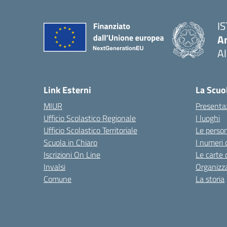
I
An
Al
— 
Link Esterni
La Scuo
MIUR
Presenta
Ufficio Scolastico Regionale
I luoghi
Ufficio Scolastico Territoriale
Le perso
Scuola in Chiaro
I numeri 
Iscrizioni On Line
Le carte 
Invalsi
Organizz
Comune
La storia