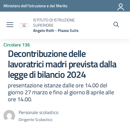
Vai ai contenuti
Vai al menu di navigazione
Vai al footer
Ministero dell'Istruzione e del Merito
ISTITUTO DI ISTRUZIONE
SUPERIORE
Angelo Roth - Piazza Sulis
Circolare 136
Decontribuzione delle
lavoratrici madri prevista dalla
legge di bilancio 2024
presentazione istanze dalle ore 14.00 del
giorno 27 marzo e fino al giorno 8 aprile alle
ore 14.00.
Personale scolastico
Dirigente Scolastico