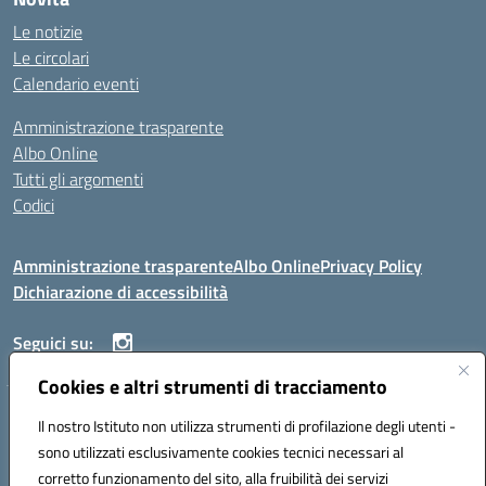
Le notizie
Le circolari
Calendario eventi
Amministrazione trasparente
Albo Online
Tutti gli argomenti
Codici
Amministrazione trasparente
Albo Online
Privacy Policy
Dichiarazione di accessibilità
Seguici su:
Cookies e altri strumenti di tracciamento
ISTITUTO ISTRUZIONE SUPERIORE ANGELO ROTH
Il nostro Istituto non utilizza strumenti di profilazione degli utenti -
VIA DIEZ 07041 ALGHERO (SS)
sono utilizzati esclusivamente cookies tecnici necessari al
Codice fiscale: 80004310902 Codice meccanografico: SSIS019006
corretto funzionamento del sito, alla fruibilità dei servizi