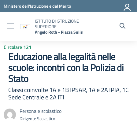
Vai ai contenuti
Vai al menu di navigazione
Vai al footer
Ministero dell'Istruzione e del Merito
ISTITUTO DI ISTRUZIONE
SUPERIORE
Angelo Roth - Piazza Sulis
Circolare 121
Educazione alla legalità nelle
scuole: incontri con la Polizia di
Stato
Classi coinvolte 1A e 1B IPSAR, 1A e 2A IPIA, 1C
Sede Centrale e 2A ITI
Personale scolastico
Dirigente Scolastico