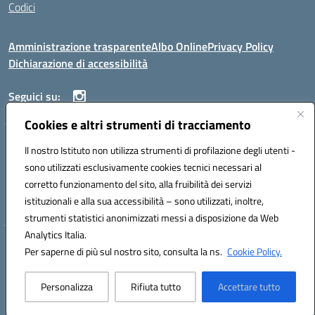
Codici
Amministrazione trasparente
Albo Online
Privacy Policy
Dichiarazione di accessibilità
Seguici su:
Cookies e altri strumenti di tracciamento
ISTITUTO ISTRUZIONE SUPERIORE ANGELO ROTH
Il nostro Istituto non utilizza strumenti di profilazione degli utenti -
VIA DIEZ 07041 ALGHERO (SS)
sono utilizzati esclusivamente cookies tecnici necessari al
Codice fiscale: 80004310902 Codice meccanografico: SSIS019006
corretto funzionamento del sito, alla fruibilità dei servizi
Telefono: 079951627
istituzionali e alla sua accessibilità – sono utilizzati, inoltre,
Mail: SSIS019006@istruzione.it PEC: SSIS019006@pec.istruzione.it
strumenti statistici anonimizzati messi a disposizione da Web
Analytics Italia.
Hosting & Powered by 3D Solution S.r.l.
Per saperne di più sul nostro sito, consulta la ns.
Cookie Policy.
Concept & Design by Designers Italia
Personalizza
Rifiuta tutto
Accettare tutto