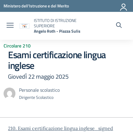
Vai ai contenuti
Vai al menu di navigazione
Vai al footer
Ministero dell'Istruzione e del Merito
ISTITUTO DI ISTRUZIONE
SUPERIORE
Angelo Roth - Piazza Sulis
Circolare 210
Esami certificazione lingua
inglese
Giovedì̀ 22 maggio 2025
Personale scolastico
Dirigente Scolastico
210. Esami certificazione lingua inglese_signed