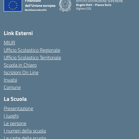
ISTITUTO DI ISTRUZIONE SUPERIORE
Angelo Roth - Piazza Sulis
Alghero (SS)
— Visita la pagina iniziale della scuola
Link Esterni
MIUR
Ufficio Scolastico Regionale
Ufficio Scolastico Territoriale
Scuola in Chiaro
Iscrizioni On Line
Invalsi
Comune
La Scuola
Presentazione
I luoghi
Le persone
I numeri della scuola
Le carte della scuola