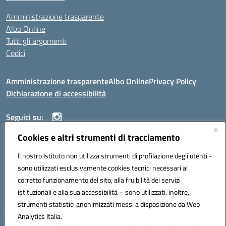
Amministrazione trasparente
Albo Online
Tutti gli argomenti
Codici
Amministrazione trasparente
Albo Online
Privacy Policy
Dichiarazione di accessibilità
Seguici su:
Cookies e altri strumenti di tracciamento
ISTITUTO ISTRUZIONE SUPERIORE ANGELO ROTH
Il nostro Istituto non utilizza strumenti di profilazione degli utenti -
VIA DIEZ 07041 ALGHERO (SS)
sono utilizzati esclusivamente cookies tecnici necessari al
Codice fiscale: 80004310902 Codice meccanografico: SSIS019006
corretto funzionamento del sito, alla fruibilità dei servizi
Telefono: 079951627
istituzionali e alla sua accessibilità – sono utilizzati, inoltre,
Mail: SSIS019006@istruzione.it PEC: SSIS019006@pec.istruzione.it
strumenti statistici anonimizzati messi a disposizione da Web
Analytics Italia.
Hosting & Powered by 3D Solution S.r.l.