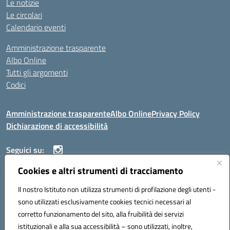
Le notizie
Le circolari
Calendario eventi
Amministrazione trasparente
Albo Online
Tutti gli argomenti
Codici
Amministrazione trasparente
Albo Online
Privacy Policy
Dichiarazione di accessibilità
Seguici su:
Cookies e altri strumenti di tracciamento
ISTITUTO ISTRUZIONE SUPERIORE ANGELO ROTH
Il nostro Istituto non utilizza strumenti di profilazione degli utenti -
VIA DIEZ 07041 ALGHERO (SS)
sono utilizzati esclusivamente cookies tecnici necessari al
Codice fiscale: 80004310902 Codice meccanografico: SSIS019006
corretto funzionamento del sito, alla fruibilità dei servizi
Telefono: 079951627
istituzionali e alla sua accessibilità – sono utilizzati, inoltre,
Mail: SSIS019006@istruzione.it PEC: SSIS019006@pec.istruzione.it